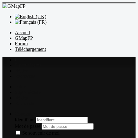
Accueil
GMapFP
Forum
Téléchargement
Index
Sujets récents
Règles
Recherche
Index
Sujets récents
Règles
Recherche
Connexion
Identifiant
Mot de passe
Se souvenir de moi